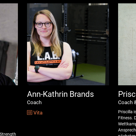
Ann-Kathrin Brands
Prisc
Coach
Coach &
Priscilla 
Vita
Fitness. 
Wettkampf
Ansprechp
 Strength