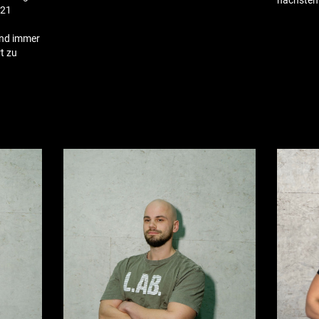
nächsten
021
und immer
t zu