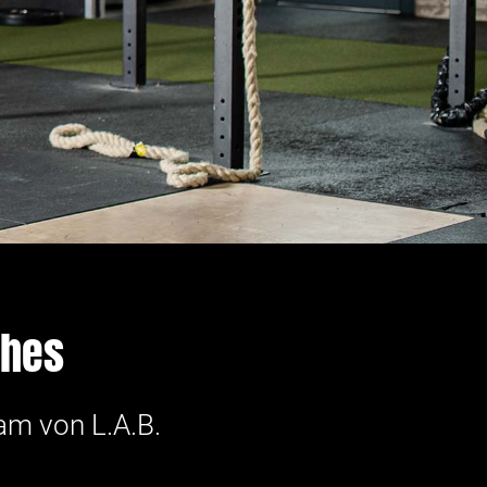
ches
am von L.A.B.